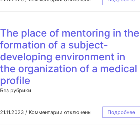
The place of mentoring in the
formation of a subject-
developing environment in
the organization of a medical
profile
Без рубрики
к записи The place of mentoring 
21.11.2023
/
Комментарии
отключены
Подробнее