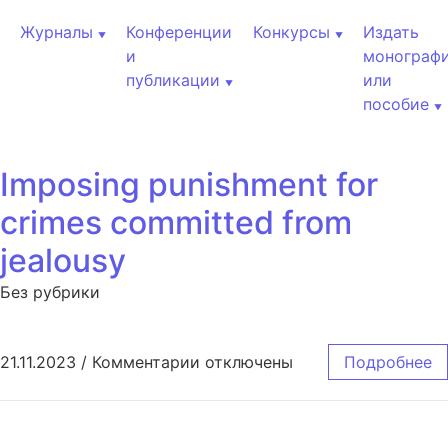
Перейти к содержанию
Журналы
Конференции
Конкурсы
Издать
и
монограф
публикации
или
пособие
Imposing punishment for
crimes committed from
jealousy
Без рубрики
к записи Imposing punishment f
21.11.2023
/
Комментарии
отключены
Подробнее