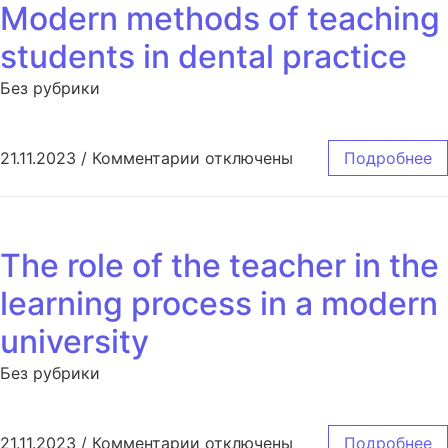
Modern methods of teaching
students in dental practice
Без рубрики
к записи Modern methods of teac
21.11.2023
/
Комментарии
отключены
Подробнее
The role of the teacher in the
learning process in a modern
university
Без рубрики
к записи The role of the teacher
21.11.2023
/
Комментарии
отключены
Подробнее