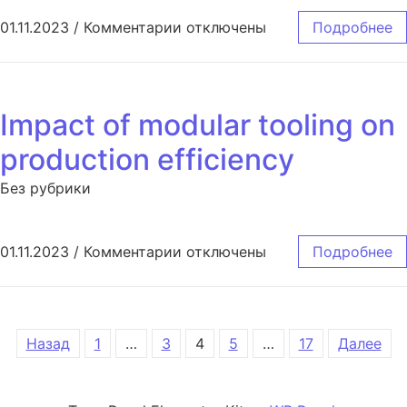
к записи Upgraded design of the 
01.11.2023
/
Комментарии
отключены
Подробнее
Impact of modular tooling on
production efficiency
Без рубрики
к записи Impact of modular tool
01.11.2023
/
Комментарии
отключены
Подробнее
Навигация по записям
Назад
1
…
3
4
5
…
17
Далее