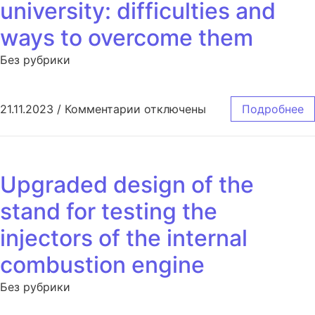
university: difficulties and
ways to overcome them
Без рубрики
к записи Adaptation of 1st year 
21.11.2023
/
Комментарии
отключены
Подробнее
Upgraded design of the
stand for testing the
injectors of the internal
combustion engine
Без рубрики