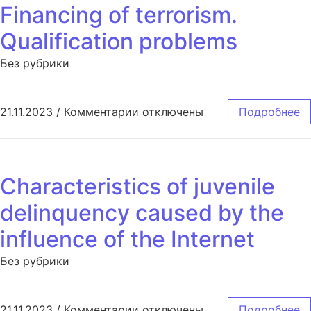
Financing of terrorism.
Qualification problems
Без рубрики
к записи Financing of terrorism.
21.11.2023
/
Комментарии
отключены
Подробнее
Characteristics of juvenile
delinquency caused by the
influence of the Internet
Без рубрики
к записи Characteristics of juve
21.11.2023
/
Комментарии
отключены
Подробнее